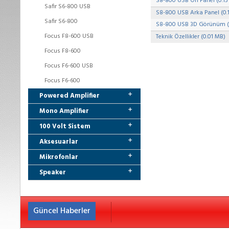
S8-800 USB Ön Panel (0.15
Safir S6-800 USB
S8-800 USB Arka Panel (0.
Safir S6-800
S8-800 USB 3D Görünüm (
Focus F8-600 USB
Teknik Özellikler (0.01 MB)
Focus F8-600
Focus F6-600 USB
Focus F6-600
Powered Amplifier
Mono Amplifier
100 Volt Sistem
Aksesuarlar
Mikrofonlar
Speaker
10 Mayıs 2016
Güncel Haberler
Yeni ürünlerimiz - PSX14-2000, PSX10-2