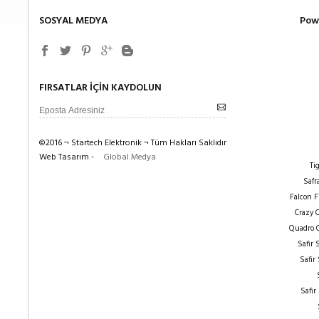
SOSYAL MEDYA
Pow
FIRSATLAR İÇİN KAYDOLUN
©2016 ¬ Startech Elektronik ¬ Tüm Hakları Saklıdır
Web Tasarım -
Global Medya
Ti
Safr
Falcon F
Crazy 
Quadro 
Safir
Safir
Safir