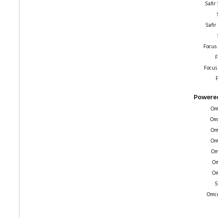
Safir
Safir
Focus
F
Focus
F
Powered
Om
Om
Om
Om
Om
Om
Om
S
Omcr