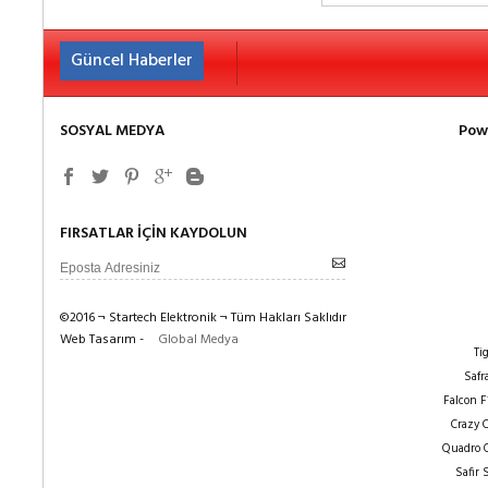
10 Mayıs 2016
Güncel Haberler
Yeni ürünlerimiz - PSX14-2000, PSX10-2
SOSYAL MEDYA
Pow
FIRSATLAR İÇİN KAYDOLUN
©2016 ¬ Startech Elektronik ¬ Tüm Hakları Saklıdır
Web Tasarım -
Global Medya
Ti
Safr
Falcon F
Crazy 
Quadro 
Safir