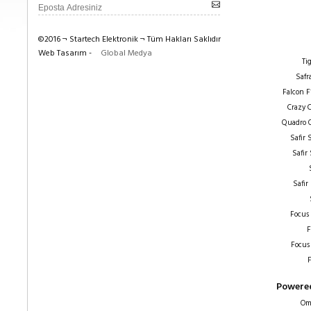
©2016 ¬ Startech Elektronik ¬ Tüm Hakları Saklıdır
Web Tasarım -
Global Medya
Ti
Safr
Falcon F
Crazy 
Quadro 
Safir
Safir
Safir
Focus
F
Focus
F
Powered
Om