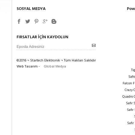
SOSYAL MEDYA
Pow
FIRSATLAR İÇİN KAYDOLUN
©2016 ¬ Startech Elektronik ¬ Tüm Hakları Saklıdır
Web Tasarım -
Global Medya
Ti
Safr
Falcon F
Crazy 
Quadro 
Safir
Safir
Safir