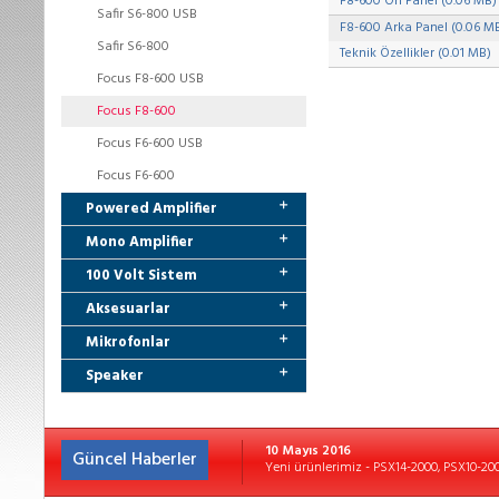
F8-600 Ön Panel (0.06 MB)
Safir S6-800 USB
F8-600 Arka Panel (0.06 M
Safir S6-800
Teknik Özellikler (0.01 MB)
Focus F8-600 USB
Focus F8-600
Focus F6-600 USB
Focus F6-600
Powered Amplifier
Mono Amplifier
100 Volt Sistem
Aksesuarlar
Mikrofonlar
Speaker
10 Mayıs 2016
Güncel Haberler
Yeni ürünlerimiz - PSX14-2000, PSX10-2