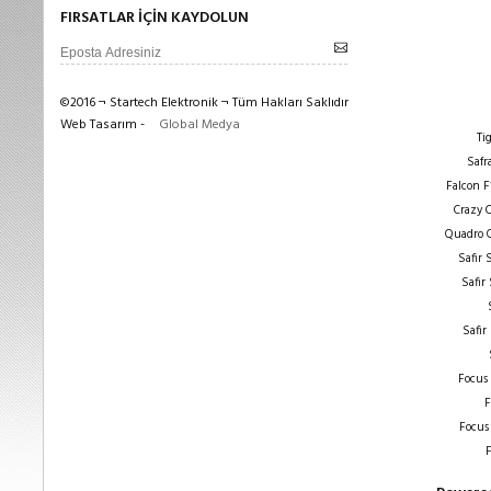
FIRSATLAR İÇİN KAYDOLUN
©2016 ¬ Startech Elektronik ¬ Tüm Hakları Saklıdır
Web Tasarım -
Global Medya
Ti
Safr
Falcon F
Crazy 
Quadro 
Safir
Safir
Safir
Focus
F
Focus
F