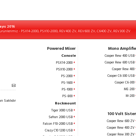
ayıs 2016
ürünlerimiz - PSX14-2000, PSX10-2000, REV400 ZV, REV600 ZV, C6400 ZV, REV300 ZV
Powered Mixer
Mono Amplifie
Console
Cooper Rew 400 USB
Cooper Rew 600 USB
PSX14-2000
Cooper Rew 400
PSX10-2000
Cooper C6-300 USB
PS-2000
Cooper C6-300
PS-1600
ME-200
PS-1000
M-200
PS-800
ı Saklıdır
Rockmount
Tiger 3000 USB
100 Volt Siste
Safran 2000 USB
Cooper Rew 600 ZV
Falcon F10-2000 USB
Cooper Rew 400 ZV
Crazy C10 1200 USB
Cooper Rew 300 ZV